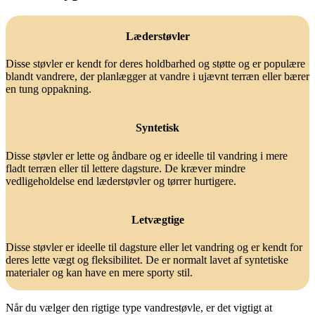
Læderstøvler
Disse støvler er kendt for deres holdbarhed og støtte og er populære
blandt vandrere, der planlægger at vandre i ujævnt terræn eller bærer
en tung oppakning.
Syntetisk
Disse støvler er lette og åndbare og er ideelle til vandring i mere
fladt terræn eller til lettere dagsture. De kræver mindre
vedligeholdelse end læderstøvler og tørrer hurtigere.
Letvægtige
Disse støvler er ideelle til dagsture eller let vandring og er kendt for
deres lette vægt og fleksibilitet. De er normalt lavet af syntetiske
materialer og kan have en mere sporty stil.
Når du vælger den rigtige type vandrestøvle, er det vigtigt at