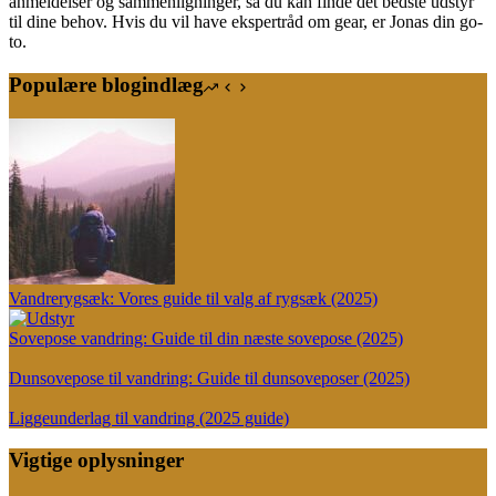
anmeldelser og sammenligninger, så du kan finde det bedste udstyr
til dine behov. Hvis du vil have ekspertråd om gear, er Jonas din go-
to.
Populære blogindlæg
Vandrerygsæk: Vores guide til valg af rygsæk (2025)
Sovepose vandring: Guide til din næste sovepose (2025)
Dunsovepose til vandring: Guide til dunsoveposer (2025)
Liggeunderlag til vandring (2025 guide)
Vigtige oplysninger