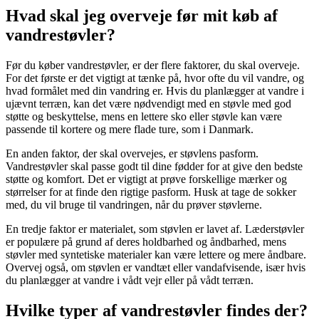
Hvad skal jeg overveje før mit køb af
vandrestøvler?
Før du køber vandrestøvler, er der flere faktorer, du skal overveje.
For det første er det vigtigt at tænke på, hvor ofte du vil vandre, og
hvad formålet med din vandring er. Hvis du planlægger at vandre i
ujævnt terræn, kan det være nødvendigt med en støvle med god
støtte og beskyttelse, mens en lettere sko eller støvle kan være
passende til kortere og mere flade ture, som i Danmark.
En anden faktor, der skal overvejes, er støvlens pasform.
Vandrestøvler skal passe godt til dine fødder for at give den bedste
støtte og komfort. Det er vigtigt at prøve forskellige mærker og
størrelser for at finde den rigtige pasform. Husk at tage de sokker
med, du vil bruge til vandringen, når du prøver støvlerne.
En tredje faktor er materialet, som støvlen er lavet af. Læderstøvler
er populære på grund af deres holdbarhed og åndbarhed, mens
støvler med syntetiske materialer kan være lettere og mere åndbare.
Overvej også, om støvlen er vandtæt eller vandafvisende, især hvis
du planlægger at vandre i vådt vejr eller på vådt terræn.
Hvilke typer af vandrestøvler findes der?