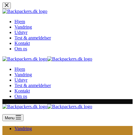
Skip
to
content
Hjem
Vandring
Udstyr
Test & anmeldelser
Kontakt
Om os
Hjem
Vandring
Udstyr
Test & anmeldelser
Kontakt
Om os
Menu
Vandring