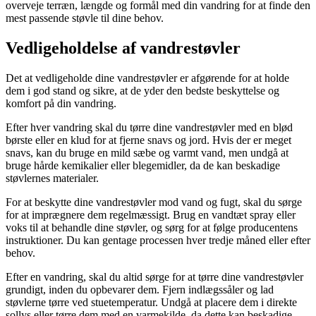
overveje terræn, længde og formål med din vandring for at finde den
mest passende støvle til dine behov.
Vedligeholdelse af vandrestøvler
Det at vedligeholde dine vandrestøvler er afgørende for at holde
dem i god stand og sikre, at de yder den bedste beskyttelse og
komfort på din vandring.
Efter hver vandring skal du tørre dine vandrestøvler med en blød
børste eller en klud for at fjerne snavs og jord. Hvis der er meget
snavs, kan du bruge en mild sæbe og varmt vand, men undgå at
bruge hårde kemikalier eller blegemidler, da de kan beskadige
støvlernes materialer.
For at beskytte dine vandrestøvler mod vand og fugt, skal du sørge
for at imprægnere dem regelmæssigt. Brug en vandtæt spray eller
voks til at behandle dine støvler, og sørg for at følge producentens
instruktioner. Du kan gentage processen hver tredje måned eller efter
behov.
Efter en vandring, skal du altid sørge for at tørre dine vandrestøvler
grundigt, inden du opbevarer dem. Fjern indlægssåler og lad
støvlerne tørre ved stuetemperatur. Undgå at placere dem i direkte
sollys eller tørre dem med en varmekilde, da dette kan beskadige